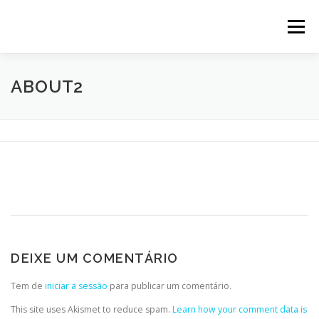
Saltar
para
Menu
conteúdo
HOME
IDENTIDADE
SOBRE NÓS
SERVIÇOS
ABOUT2
RECENTES
CONTACTOS
BLOG
DEIXE UM COMENTÁRIO
Tem de
iniciar a sessão
para publicar um comentário.
This site uses Akismet to reduce spam.
Learn how your comment data is