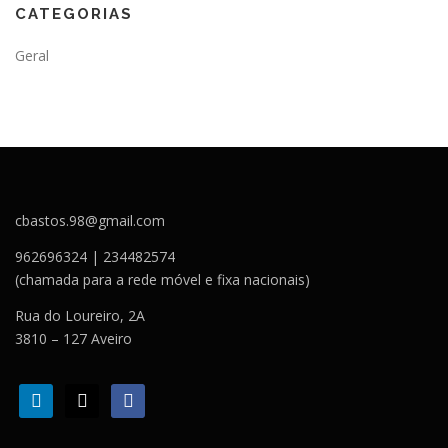
CATEGORIAS
Geral
cbastos.98@gmail.com
962696324 | 234482574
(chamada para a rede móvel e fixa nacionais)
Rua do Loureiro, 2A
3810 – 127 Aveiro
l
m
f
i
a
a
n
i
c