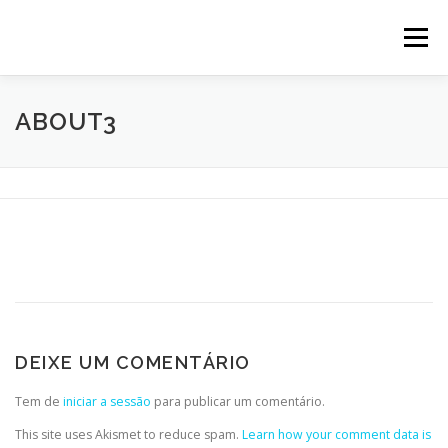
Saltar
para
Menu
conteúdo
HOME
IDENTIDADE
SOBRE NÓS
SERVIÇOS
ABOUT3
RECENTES
CONTACTOS
BLOG
DEIXE UM COMENTÁRIO
Tem de
iniciar a sessão
para publicar um comentário.
This site uses Akismet to reduce spam.
Learn how your comment data is