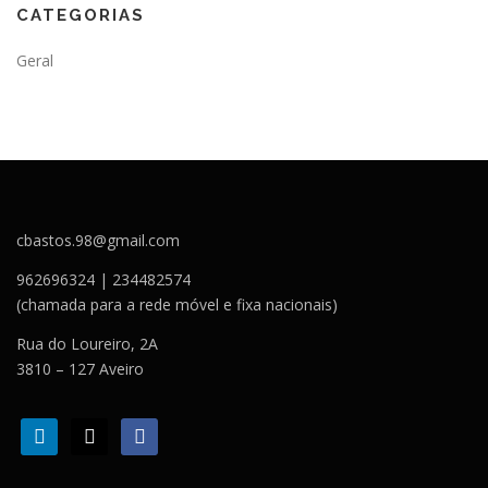
CATEGORIAS
Geral
cbastos.98@gmail.com
962696324 | 234482574
(chamada para a rede móvel e fixa nacionais)
Rua do Loureiro, 2A
3810 – 127 Aveiro
l
m
f
i
a
a
n
i
c